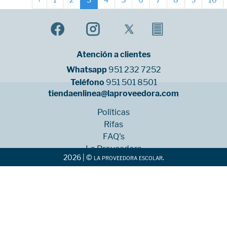
‹
1
2
3
4
5
6
7
8
9
10
Atención a clientes
Whatsapp
951 232 7252
Teléfono
951 501 8501
tiendaenlinea@laproveedora.com
Políticas
Rifas
FAQ's
La Proveedora
2026 | © la proveedora escolar.
Sucursales