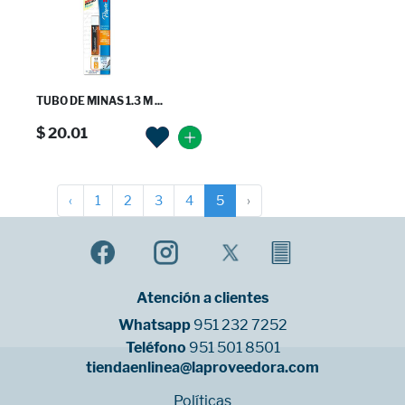
TUBO DE MINAS 1.3 M ...
$ 20.01
‹
1
2
3
4
5
›
Atención a clientes
Whatsapp
951 232 7252
Teléfono
951 501 8501
tiendaenlinea@laproveedora.com
Políticas