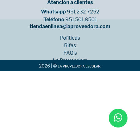
Atención a clientes
Whatsapp
951 232 7252
Teléfono
951 501 8501
tiendaenlinea@laproveedora.com
Políticas
Rifas
FAQ's
La Proveedora
2026 | © la proveedora escolar.
Sucursales