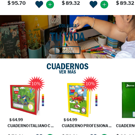
$ 95.70
$ 89.32
$ 89.32
COLOREA
TU VIDA
VER
AHORA
CUADERNOS
VER MÁS
10%
10%
$ 64.99
$ 64.99
CUADERNO ITALIANO C ...
CUADERNO PROFESIONA ...
CUADERNO 