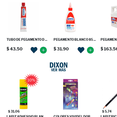
TUBO DE PEGAMENTO D ...
PEGAMENTO BLANCO 85 ...
PEGAMENT
$ 43.50
$ 31.90
$ 163.5
DIXON
VER MÁS
10%
$ 31.06
$ 5.74
LAPIZ ADHESIVO BLAN ...
COLORES VIVIDEL DOB ...
LAPIZ BIC