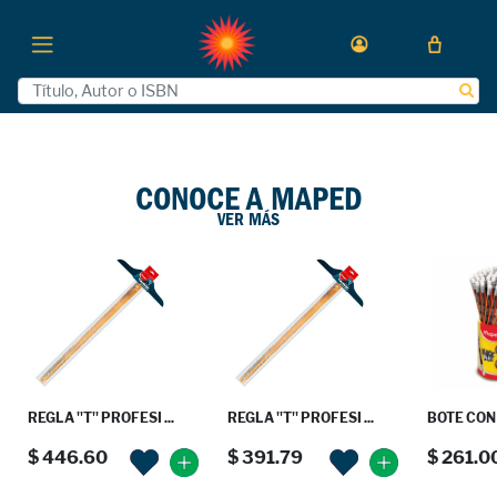
Previous
Next
CONOCE A MAPED
VER MÁS
REGLA ''T'' PROFESI ...
REGLA ''T'' PROFESI ...
BOTE CON 
$ 446.60
$ 391.79
$ 261.0