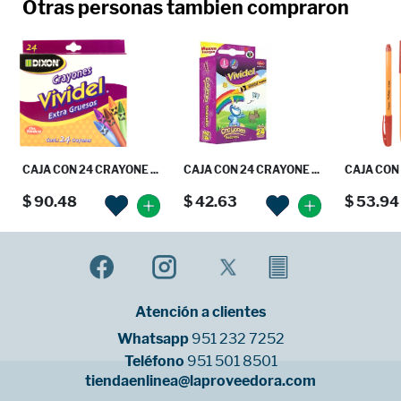
Otras personas tambien compraron
CAJA CON 24 CRAYONE ...
CAJA CON 24 CRAYONE ...
CAJA CON 
$ 90.48
$ 42.63
$ 53.94
Atención a clientes
Whatsapp
951 232 7252
Teléfono
951 501 8501
tiendaenlinea@laproveedora.com