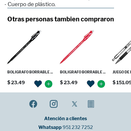
- Cuerpo de plástico.
Otras personas tambien compraron
BOLIGRAFO BORRABLE ...
BOLIGRAFO BORRABLE ...
JUEGO DE 
$ 23.49
$ 23.49
$ 151.0
Atención a clientes
Whatsapp
951 232 7252