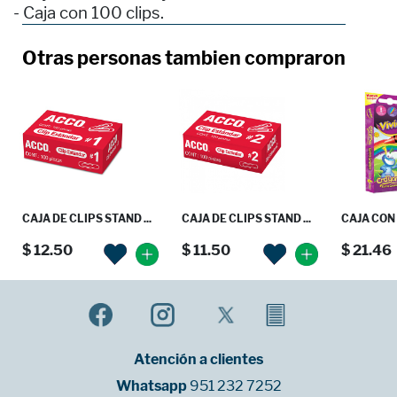
- Caja con 100 clips.
Otras personas tambien compraron
CAJA DE CLIPS STAND ...
CAJA DE CLIPS STAND ...
CAJA CON 
$ 12.50
$ 11.50
$ 21.46
Atención a clientes
Whatsapp
951 232 7252