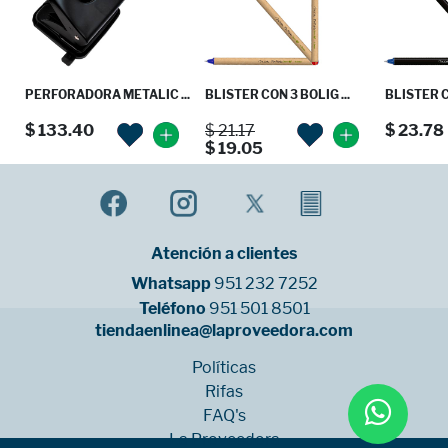
PERFORADORA METALIC ...
BLISTER CON 3 BOLIG ...
BLISTER C
$ 133.40
$ 21.17
$ 23.78
$ 19.05
Atención a clientes
Whatsapp
951 232 7252
Teléfono
951 501 8501
tiendaenlinea@laproveedora.com
Políticas
Rifas
FAQ's
La Proveedora