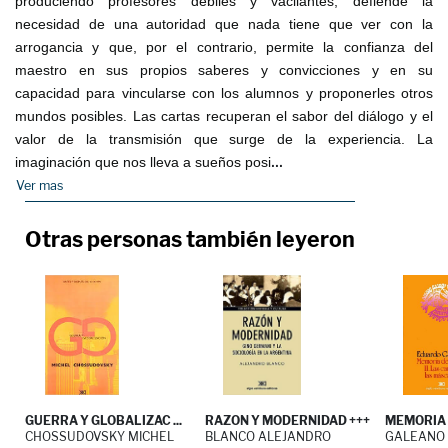
produciendo profesores débiles y vacilantes, defiende la
necesidad de una autoridad que nada tiene que ver con la
arrogancia y que, por el contrario, permite la confianza del
maestro en sus propios saberes y convicciones y en su
capacidad para vincularse con los alumnos y proponerles otros
mundos posibles. Las cartas recuperan el sabor del diálogo y el
valor de la transmisión que surge de la experiencia. La
...
imaginación que nos lleva a sueños posi
Ver mas
Otras personas también leyeron
GUERRA Y GLOBALIZAC ...
RAZON Y MODERNIDAD +++
MEMORIA D
CHOSSUDOVSKY MICHEL
BLANCO ALEJANDRO
GALEANO