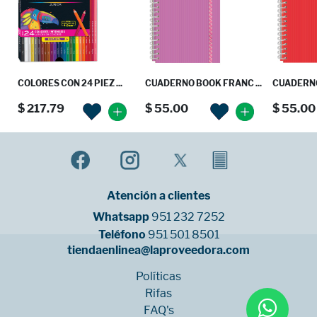
COLORES CON 24 PIEZ ...
CUADERNO BOOK FRANC ...
CUADERNO
$ 217.79
$ 55.00
$ 55.00
Atención a clientes
Whatsapp
951 232 7252
Teléfono
951 501 8501
tiendaenlinea@laproveedora.com
Políticas
Rifas
FAQ's