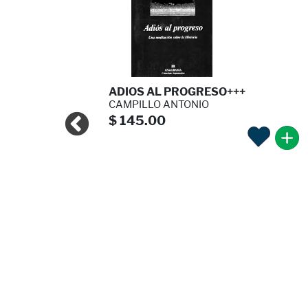
O SUFRO\"
ADIOS AL PROGRESO+++
LUPE
CAMPILLO ANTONIO
$ 145.00