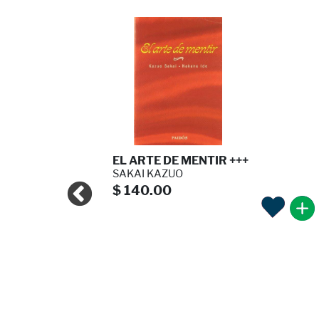
DES RE ...
EL ARTE DE MENTIR +++
ANDERSEN
SAKAI KAZUO
$ 140.00