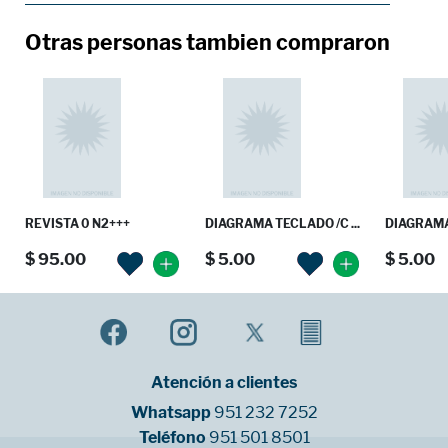
Otras personas tambien compraron
REVISTA 0 N2+++
DIAGRAMA TECLADO /C ...
DIAGRAMA 
$ 95.00
$ 5.00
$ 5.00
Atención a clientes
Whatsapp
951 232 7252
Teléfono
951 501 8501