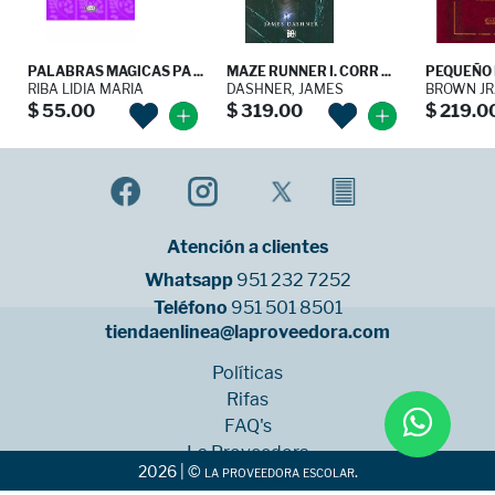
PALABRAS MAGICAS PA ...
MAZE RUNNER I. CORR ...
PEQUEÑO L
RIBA LIDIA MARIA
DASHNER, JAMES
BROWN JR.
$ 55.00
$ 319.00
$ 219.0
Atención a clientes
Whatsapp
951 232 7252
Teléfono
951 501 8501
tiendaenlinea@laproveedora.com
Políticas
Rifas
FAQ's
La Proveedora
2026 | © la proveedora escolar.
Sucursales