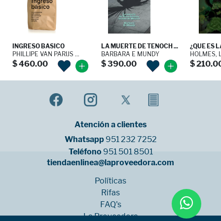
INGRESO BASICO
LA MUERTE DE TENOCH ...
¿QUE ES 
PHILLIPE VAN PARIJS ...
BARBARA E MUNDY
HOLMES, 
$ 460.00
$ 390.00
$ 210.0
Atención a clientes
Whatsapp
951 232 7252
Teléfono
951 501 8501
tiendaenlinea@laproveedora.com
Políticas
Rifas
FAQ's
La Proveedora