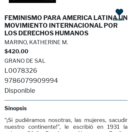
FEMINISMO PARA AMERICA LATINA UN
DESEOS
MOVIMIENTO INTERNACIONAL POR
LOS DERECHOS HUMANOS
MARINO, KATHERINE M.
$420.00
GRANO DE SAL
L0078326
9786079909994
Disponible
Sinopsis
“¡Si pudiéramos nosotras, las mujeres, sacudir
nuestro continente!”, le escribió en 1931 la