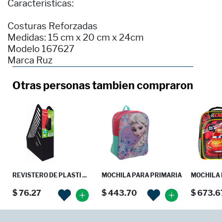
Caracteristicas:
Costuras Reforzadas
Medidas: 15 cm x 20 cm x 24cm
Modelo 167627
Marca Ruz
Otras personas tambien compraron
REVISTERO DE PLASTI ...
MOCHILA PARA PRIMARIA
MOCHILA 
$ 76.27
$ 443.70
$ 673.6