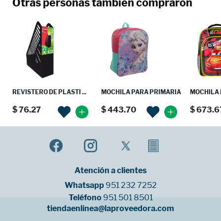
Otras personas tambien compraron
REVISTERO DE PLASTI ...
MOCHILA PARA PRIMARIA
MOCHILA 
$ 76.27
$ 443.70
$ 673.6
Atención a clientes
Whatsapp
951 232 7252
Teléfono
951 501 8501
tiendaenlinea@laproveedora.com