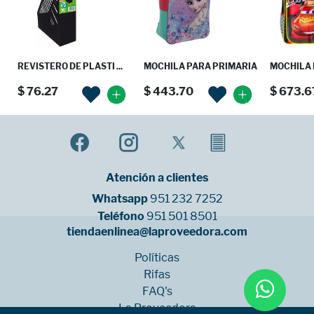
REVISTERO DE PLASTI ...
MOCHILA PARA PRIMARIA
MOCHILA 
$ 76.27
$ 443.70
$ 673.6
Atención a clientes
Whatsapp
951 232 7252
Teléfono
951 501 8501
tiendaenlinea@laproveedora.com
Políticas
Rifas
FAQ's
La Proveedora