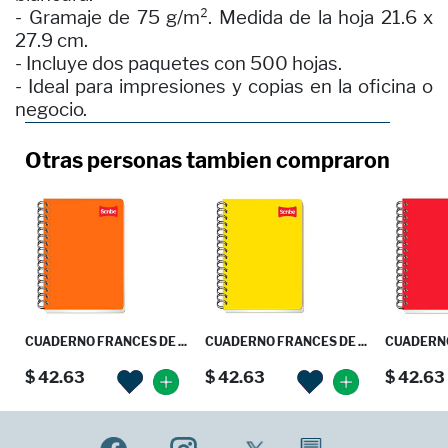
- Gramaje de 75 g/m². Medida de la hoja 21.6 x
27.9 cm.
- Incluye dos paquetes con 500 hojas.
- Ideal para impresiones y copias en la oficina o
negocio.
Otras personas tambien compraron
CUADERNO FRANCES DE ...
CUADERNO FRANCES DE ...
CUADERNO
$ 42.63
$ 42.63
$ 42.63