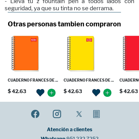
- Lleva tu z fountain pen a todos lados con
seguridad, ya que su tinta no se derrama.
Otras personas tambien compraron
CUADERNO FRANCES DE ...
CUADERNO FRANCES DE ...
CUADERNO
$ 42.63
$ 42.63
$ 42.63
Atención a clientes