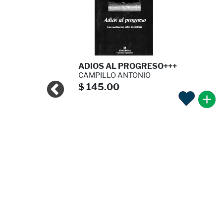
O SUFRO\"
ADIOS AL PROGRESO+++
LUPE
CAMPILLO ANTONIO
$ 145.00