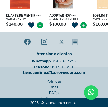
EL ARTE DE MENTIR +++
ADOPTAR HOY+++
LOS LIMITE
SAKAI KAZUO
GIBERTI EVA / BLUM ...
CHOMSKY
$ 140.00
$ 100.00
$ 169.0
Atención a clientes
Whatsapp
951 232 7252
Teléfono
951 501 8501
tiendaenlinea@laproveedora.com
Políticas
Rifas
FAQ's
La Proveedora
2026 | © la proveedora escolar.
Sucursales