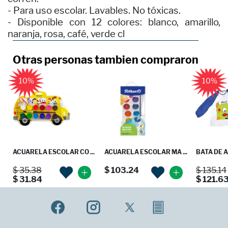
- Para uso escolar. Lavables. No tóxicas.
- Disponible con 12 colores: blanco, amarillo,
naranja, rosa, café, verde cl
Otras personas tambien compraron
10%
10%
ACUARELA ESCOLAR CO ...
ACUARELA ESCOLAR MA ...
BATA DE 
$ 35.38
$ 103.24
$ 135.14
$ 31.84
$ 121.6