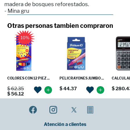
madera de bosques reforestados.
- Mina gru
Otras personas tambien compraron
10%
COLORES CON 12 PIEZ ...
PELICRAYONES JUMBO ...
CALCULAD
$ 62.35
$ 44.37
$ 280.4
$ 56.12
Atención a clientes