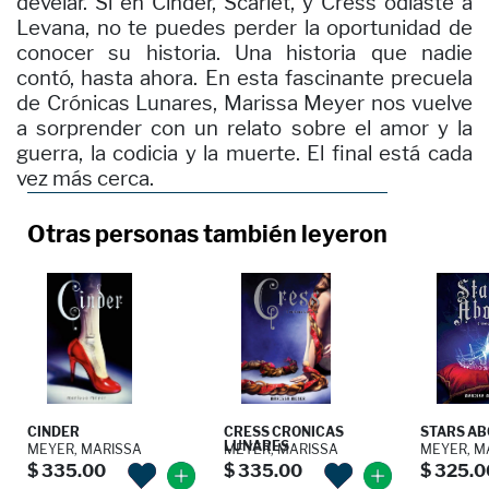
develar. Si en Cinder, Scarlet, y Cress odiaste a
Levana, no te puedes perder la oportunidad de
conocer su historia. Una historia que nadie
contó, hasta ahora. En esta fascinante precuela
de Crónicas Lunares, Marissa Meyer nos vuelve
a sorprender con un relato sobre el amor y la
guerra, la codicia y la muerte. El final está cada
vez más cerca.
Otras personas también leyeron
CINDER
CRESS CRONICAS
STARS ABO
LUNARES
MEYER, MARISSA
MEYER, MARISSA
MEYER, M
$ 335.00
$ 335.00
$ 325.0