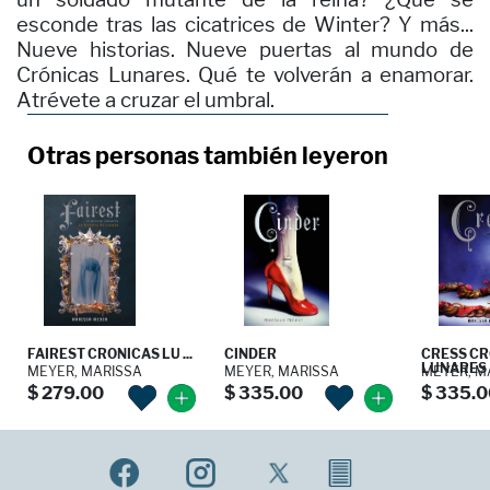
esconde tras las cicatrices de Winter? Y más...
Nueve historias. Nueve puertas al mundo de
Crónicas Lunares. Qué te volverán a enamorar.
Atrévete a cruzar el umbral.
Otras personas también leyeron
FAIREST CRONICAS LU ...
CINDER
CRESS CR
LUNARES
MEYER, MARISSA
MEYER, MARISSA
MEYER, M
$ 279.00
$ 335.00
$ 335.0