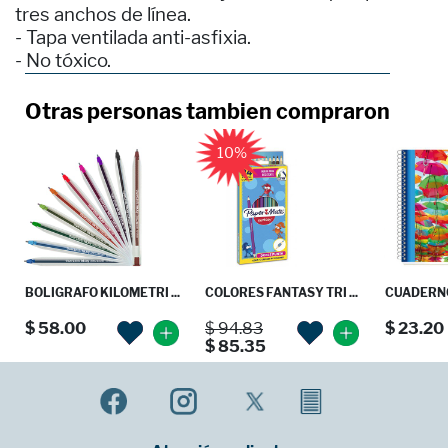
tres anchos de línea.
- Tapa ventilada anti-asfixia.
- No tóxico.
Otras personas tambien compraron
10%
BOLIGRAFO KILOMETRI ...
COLORES FANTASY TRI ...
CUADERNO 
$ 58.00
$ 94.83
$ 23.20
$ 85.35