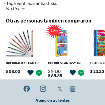
- Tapa ventilada antiasfixia.
- No tóxico.
Otras personas tambien compraron
10%
BOLIGRAFO KILOMETRI ...
COLORES FANTASY TRI ...
CUADERNO 
$ 58.00
$ 94.83
$ 23.20
$ 85.35
Atención a clientes