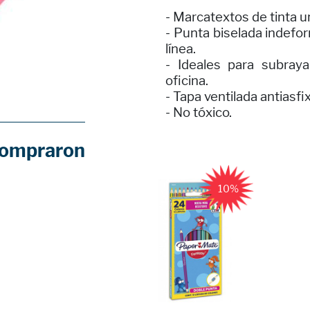
- Marcatextos de tinta un
- Punta biselada indefo
línea.
- Ideales para subraya
oficina.
- Tapa ventilada antiasfix
- No tóxico.
compraron
10%