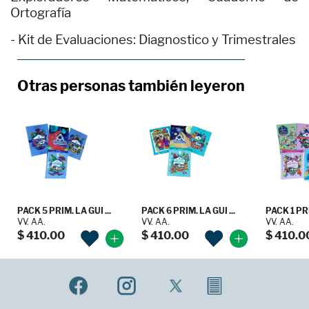
Ortografía
- Kit de Evaluaciones: Diagnostico y Trimestrales
Otras personas también leyeron
PACK 5 PRIM. LA GUI ...
PACK 6 PRIM. LA GUI ...
PACK 1 PRI
VV. AA.
VV. AA.
VV. AA.
$ 410.00
$ 410.00
$ 410.0