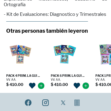
Ortografía
- Kit de Evaluaciones: Diagnostico y Trimestrales
Otras personas también leyeron
PACK 4 PRIM. LA GUI ...
PACK 6 PRIM. LA GUI ...
PACK 1 PRI
VV. AA.
VV. AA.
VV. AA.
$ 410.00
$ 410.00
$ 410.0